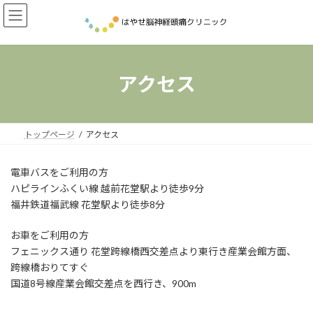
コ
ナ
ン
ビ
テ
ゲ
ン
ー
ツ
シ
へ
ョ
アクセス
ス
ン
キ
に
ッ
移
プ
動
トップページ
アクセス
電車バスをご利用の方
ハピラインふくい線 越前花堂駅より徒歩9分
福井鉄道福武線 花堂駅より徒歩8分
お車をご利用の方
フェニックス通り 花堂跨線橋西交差点より東行き産業会館方面、
跨線橋おりてすぐ
国道8号線産業会館交差点を西行き、900m