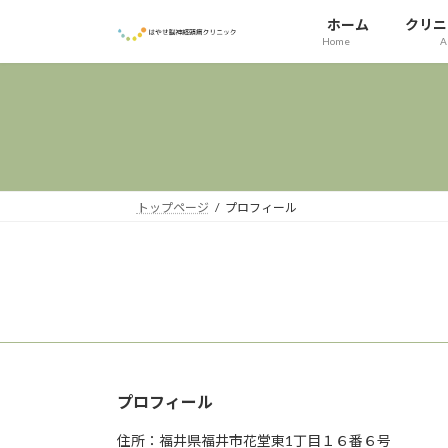
コ
ナ
ホーム
クリニ
ン
ビ
Home
A
テ
ゲ
ン
ー
ツ
シ
へ
ョ
ス
ン
キ
に
ッ
移
トップページ
プロフィール
プ
動
プロフィール
住所：福井県福井市花堂東1丁目１６番６号